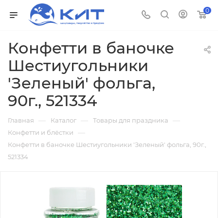
0
Конфетти в баночке
Шестиугольники
'Зеленый' фольга,
90г., 521334
—
—
—
Главная
Каталог
Товары для праздника
—
Конфетти и блёстки
Конфетти в баночке Шестиугольники 'Зеленый' фольга, 90г.,
521334