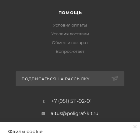
ПОМОЩЬ
Условия оплаты
Условия доставки
Обмен и возврат
Вопрос-ответ
ПОДПИСАТЬСЯ НА РАССЫЛКУ
+7 (951) 511-92-01
altus@poligraf-kit.ru
Магазин-склад ТЦ "Альтус"
Файлы cookie
Ростовская обл, Аксайский р-н,
пос. Янтарный, Малое Зеленое