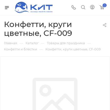
0
Конфетти, круги
цветные, CF-009
—
—
—
Главная
Каталог
Товары для праздника
—
Конфетти и блёстки
Конфетти, круги цветные, CF-009