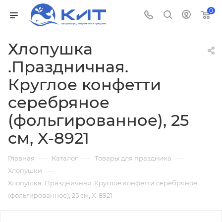
0
Хлопушка
.Праздничная.
Круглое конфетти
серебряное
(фольгированное), 25
см, X-8921
—
—
—
Главная
Каталог
Товары для праздника
—
Хлопушки
Хлопушка .Праздничная. Круглое конфетти серебряное
(фольгированное), 25 см, X-8921