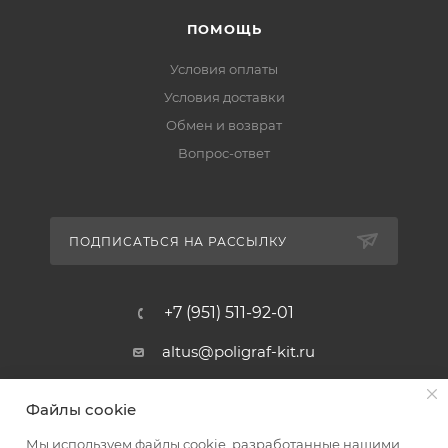
ПОМОЩЬ
Условия оплаты
Условия доставки
Обмен и возврат
Вопрос-ответ
ПОДПИСАТЬСЯ НА РАССЫЛКУ
+7 (951) 511-92-01
altus@poligraf-kit.ru
Магазин-склад ТЦ "Альтус"
Файлы cookie
Ростовская обл, Аксайский р-н,
пос. Янтарный, Малое Зеленое
Мы используем файлы cookie, разработанные нашими