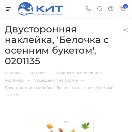
0
Двусторонняя
наклейка, 'Белочка с
осенним букетом',
0201135
—
—
—
Главная
Каталог
Товары для праздника
—
—
Гирлянды
Украшения на скотче
Двусторонняя наклейка, 'Белочка с осенним букетом',
0201135