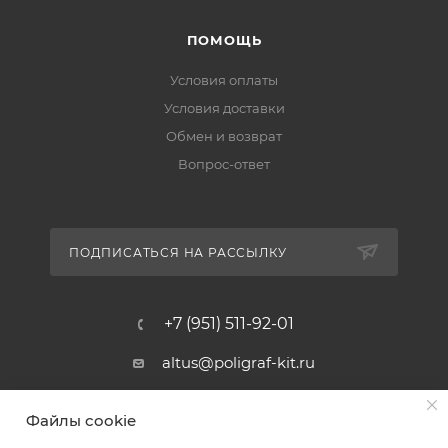
ПОМОЩЬ
Условия оплаты
Условия доставки
Обмен и возврат
Вопрос-ответ
ПОДПИСАТЬСЯ НА РАССЫЛКУ
+7 (951) 511-92-01
altus@poligraf-kit.ru
Магазин-склад ТЦ "Альтус"
Файлы cookie
Ростовская обл, Аксайский р-н,
пос. Янтарный, Малое Зеленое