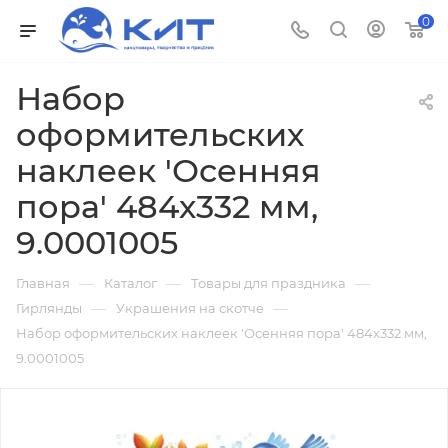
0
Набор
оформительских
наклеек 'Осенняя
пора' 484х332 мм,
9.0001005
—
—
—
Главная
Каталог
Товары для праздника
—
—
Гирлянды
Украшения на скотче
Набор оформительских наклеек 'Осенняя пора' 484х332 мм,
9.0001005