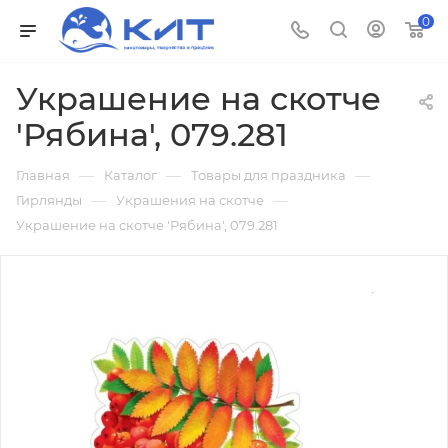
0
Украшение на скотче
'Рябина', 079.281
—
—
—
Главная
Каталог
Товары для праздника
—
—
Гирлянды
Украшения на скотче
Украшение на скотче 'Рябина', 079.281