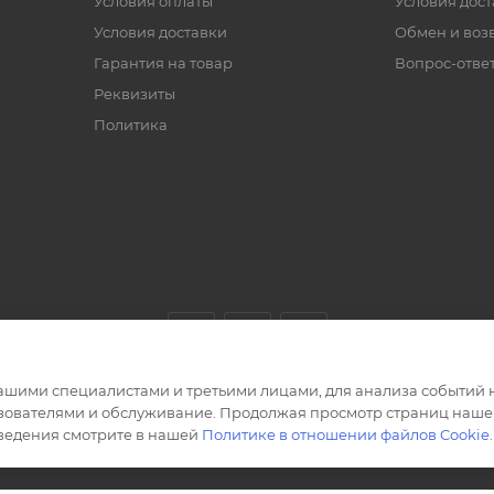
Условия оплаты
Условия дос
Условия доставки
Обмен и воз
Гарантия на товар
Вопрос-отве
Реквизиты
Политика
ашими специалистами и третьими лицами, для анализа событий н
ьзователями и обслуживание. Продолжая просмотр страниц нашег
сведения смотрите в нашей
Политике в отношении файлов Cookie
.