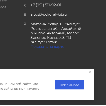
тавки
+7 (951) 511-92-01
врат
т
altus@poligraf-kit.ru
Магазин-склад ТЦ "Альтус"
Ростовская обл, Аксайский
р-н, пос. Янтарный, Малое
Зеленое Кольцо, 3, ТЦ
"Альтус" 1 этаж
Показать на карте
а нашем веб-сайте, что
ПРИНИМАЮ
о сайта, вы принимаете