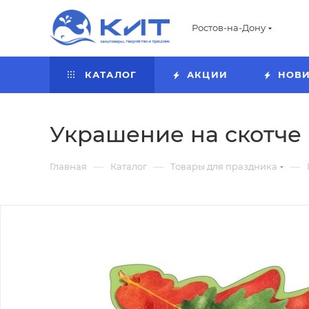
Ростов-на-Дону
КАТАЛОГ
АКЦИИ
НОВ
Украшение на скотче 'Л
—
—
—
Главная
Каталог
Товары для праздника