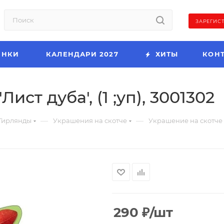
ЗАРЕГИС
ИНКИ
КАЛЕНДАРИ 2027
ХИТЫ
КОН
ист дуба', (1 ;уп), 3001302
—
—
Гирлянды
Украшения на скотче
Украшение на скотче 'Л
290
₽
/шт