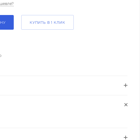
шевле?
ИНУ
КУПИТЬ В 1 КЛИК
о