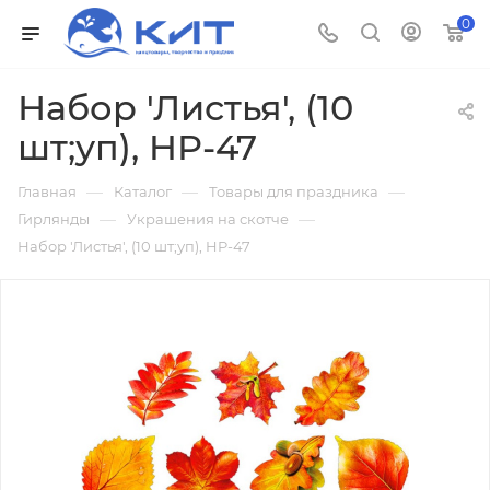
0
Набор 'Листья', (10
шт;уп), HP-47
—
—
—
Главная
Каталог
Товары для праздника
—
—
Гирлянды
Украшения на скотче
Набор 'Листья', (10 шт;уп), HP-47