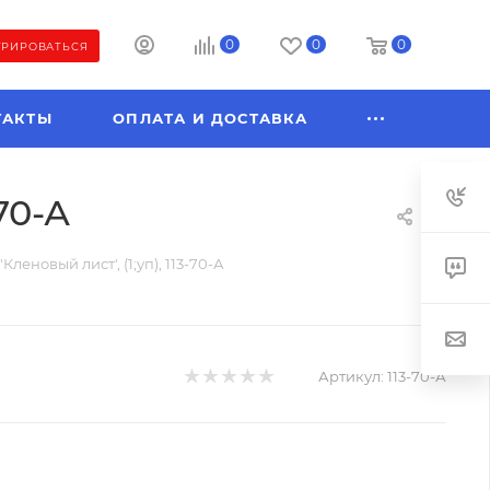
0
0
0
ТРИРОВАТЬСЯ
ТАКТЫ
ОПЛАТА И ДОСТАВКА
70-А
леновый лист', (1;уп), 113-70-А
Артикул:
113-70-А