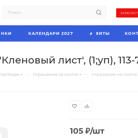
ЗАРЕГИС
ИНКИ
КАЛЕНДАРИ 2027
ХИТЫ
КОН
леновый лист', (1;уп), 113-
—
—
Гирлянды
Украшения на скотче
Украшение на скотче 'К
105
₽
/шт