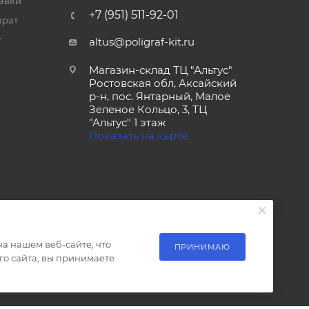
тавки
+7 (951) 511-92-01
врат
т
altus@poligraf-kit.ru
Магазин-склад ТЦ "Альтус"
Ростовская обл, Аксайский
р-н, пос. Янтарный, Малое
Зеленое Кольцо, 3, ТЦ
"Альтус" 1 этаж
Показать на карте
а нашем веб-сайте, что
ПРИНИМАЮ
о сайта, вы принимаете