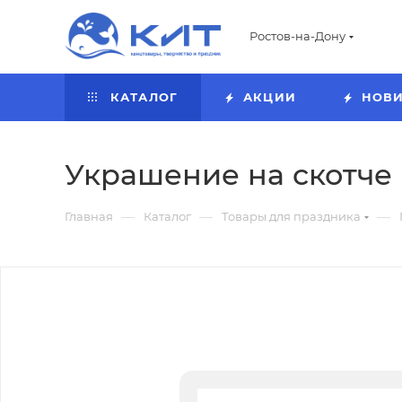
Ростов-на-Дону
КАТАЛОГ
АКЦИИ
НОВ
Украшение на скотче 'К
—
—
—
Главная
Каталог
Товары для праздника