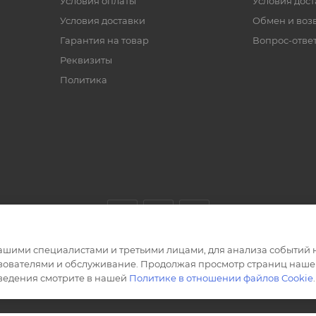
Условия оплаты
Условия дос
Условия доставки
Обмен и воз
Гарантия на товар
Вопрос-отве
Реквизиты
Политика
ашими специалистами и третьими лицами, для анализа событий н
ьзователями и обслуживание. Продолжая просмотр страниц нашег
сведения смотрите в нашей
Политике в отношении файлов Cookie
.