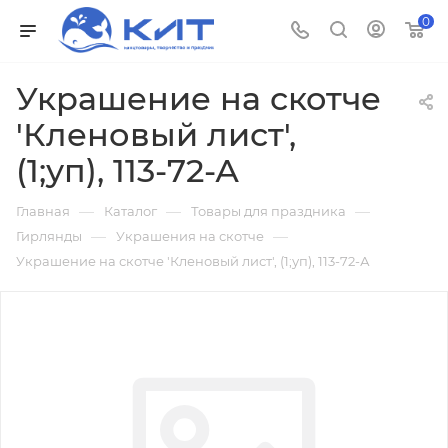
0
Украшение на скотче
'Кленовый лист',
(1;уп), 113-72-А
—
—
—
Главная
Каталог
Товары для праздника
—
—
Гирлянды
Украшения на скотче
Украшение на скотче 'Кленовый лист', (1;уп), 113-72-А