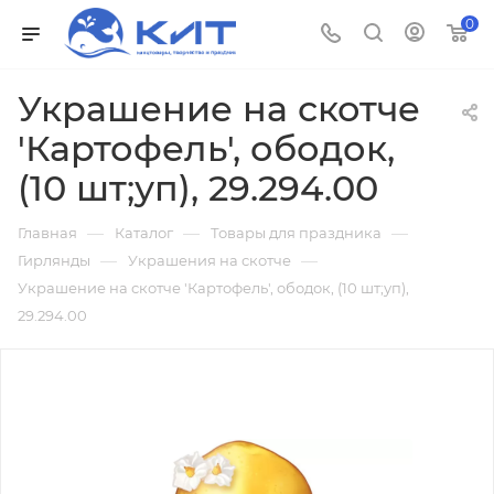
0
Украшение на скотче
'Картофель', ободок,
(10 шт;уп), 29.294.00
—
—
—
Главная
Каталог
Товары для праздника
—
—
Гирлянды
Украшения на скотче
Украшение на скотче 'Картофель', ободок, (10 шт;уп),
29.294.00