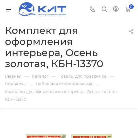
0
Комплект для
оформления
интерьера, Осень
золотая, КБН-13370
—
—
—
Главная
Каталог
Товары для праздника
—
—
Гирлянды
Набор для декорирования
Комплект для оформления интерьера, Осень золотая,
КБН-13370