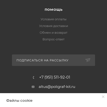
ПОМОЩЬ
Условия оплаты
Условия доставки
Обмен и возврат
Вопрос-ответ
ПОДПИСАТЬСЯ НА РАССЫЛКУ
+7 (951) 511-92-01
altus@poligraf-kit.ru
Магазин-склад ТЦ "Альтус"
Файлы cookie
Ростовская обл, Аксайский р-н,
пос. Янтарный, Малое Зеленое