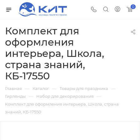
0
Комплект для
оформления
интерьера, Школа,
страна знаний,
КБ-17550
—
—
—
Главная
Каталог
Товары для праздника
—
—
Гирлянды
Набор для декорирования
Комплект для оформления интерьера, Школа, страна
знаний, КБ-17550