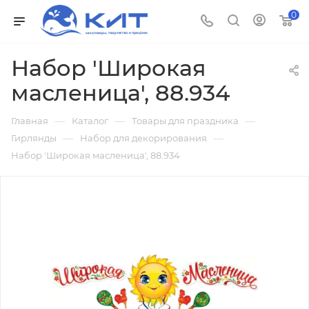
0
Набор 'Широкая
масленица', 88.934
—
—
—
Главная
Каталог
Товары для праздника
—
—
Гирлянды
Набор для декорирования
Набор 'Широкая масленица', 88.934