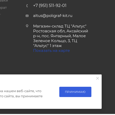
тавки
+7 (951) 511-92-01
врат
т
altus@poligraf-kit.ru
Магазин-склад ТЦ "Альтус"
Ростовская обл, Аксайский
р-н, пос. Янтарный, Малое
Зеленое Кольцо, 3, ТЦ
"Альтус" 1 этаж
Показать на карте
а нашем веб-сайте, что
ПРИНИМАЮ
о сайта, вы принимаете