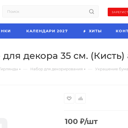
ЗАРЕГИС
ИНКИ
КАЛЕНДАРИ 2027
ХИТЫ
КОН
ля декора 35 см. (Кисть) 
—
—
Гирлянды
Набор для декорирования
Украшение бумажн
100
₽
/шт