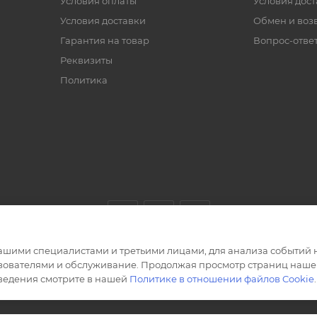
Условия оплаты
Условия дос
Условия доставки
Обмен и воз
Гарантия на товар
Вопрос-отве
Реквизиты
Политика
ашими специалистами и третьими лицами, для анализа событий н
ьзователями и обслуживание. Продолжая просмотр страниц нашег
сведения смотрите в нашей
Политике в отношении файлов Cookie
.