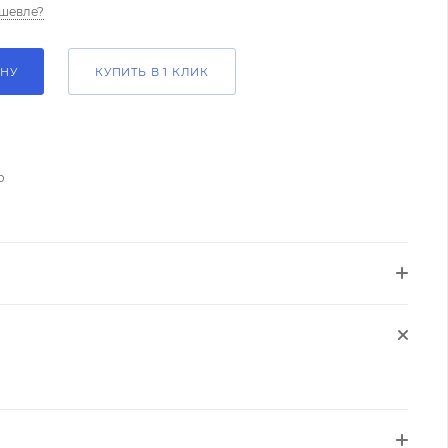
шевле?
ИНУ
КУПИТЬ В 1 КЛИК
о