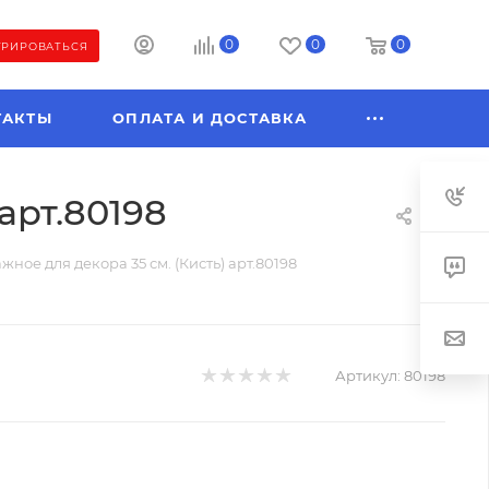
0
0
0
ТРИРОВАТЬСЯ
ТАКТЫ
ОПЛАТА И ДОСТАВКА
арт.80198
ое для декора 35 см. (Кисть) арт.80198
Артикул:
80198