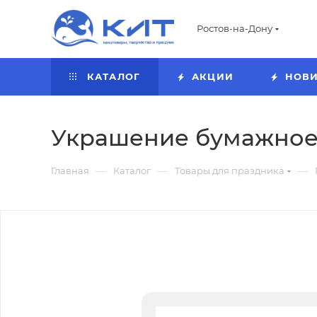
Ростов-на-Дону
КАТАЛОГ
АКЦИИ
НОВ
Украшение бумажное д
—
—
—
Главная
Каталог
Товары для праздника