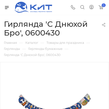
0
Гирлянда 'С Днюхой
Бро', 0600430
—
—
—
Главная
Каталог
Товары для праздника
—
—
Гирлянды
Гирлянды бумажные
Гирлянда 'С Днюхой Бро', 0600430