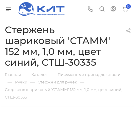
0
Стержень
шариковый 'СТАММ'
152 мм, 1,0 мм, цвет
синий, СТШ-30335
—
—
Главная
Каталог
Письменные принадлежности
—
—
—
Ручки
Стержни для ручек
Стержень шариковый 'СТАММ' 152 мм, 1,0 мм, цвет синий,
СТШ-30335