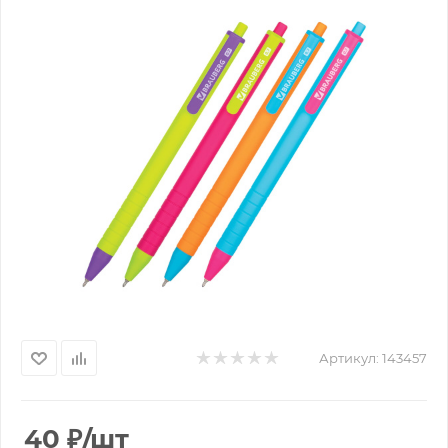
Артикул:
143457
40
₽
/шт