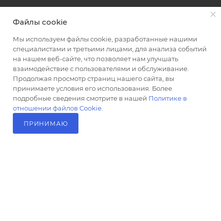
+7 (951) 511-92-01
Файлы cookie
altus@poligraf-kit.ru
Мы используем файлы cookie, разработанные нашими
специалистами и третьими лицами, для анализа событий
Магазин-склад ТЦ "Альтус"
на нашем веб-сайте, что позволяет нам улучшать
Ростовская обл, Аксайский р-н,
взаимодействие с пользователями и обслуживание.
пос. Янтарный, Малое Зеленое
Продолжая просмотр страниц нашего сайта, вы
Кольцо, 3, ТЦ "Альтус" 1 этаж
принимаете условия его использования. Более
Показать на карте
подробные сведения смотрите в нашей
Политике в
отношении файлов Cookie
.
ПРИНИМАЮ
В КОРЗИНУ
2026 © Полиграф кит - интернет-магазин