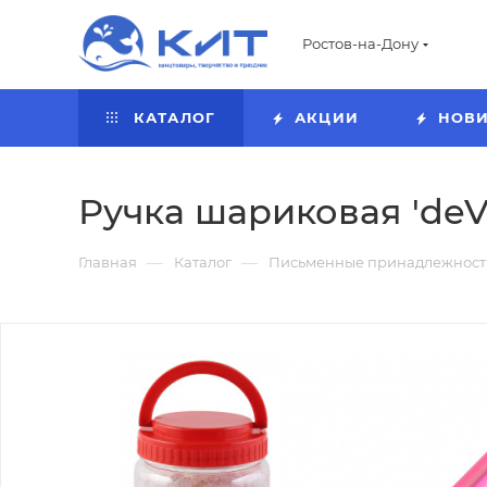
Ростов-на-Дону
КАТАЛОГ
АКЦИИ
НОВ
Ручка шариковая 'deVE
—
—
Главная
Каталог
Письменные принадлежност