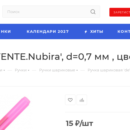
ЗАРЕГИС
ИНКИ
КАЛЕНДАРИ 2027
ХИТЫ
КОН
NTE.Nubira', d=0,7 мм , цв
—
—
—
и
Ручки
Ручки шариковые
Ручка шариковая 'deV
15
₽
/шт