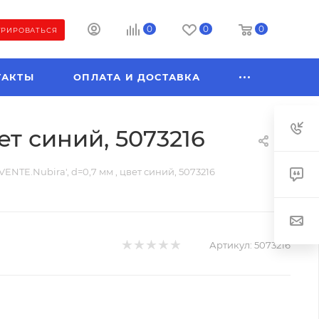
0
0
0
ТРИРОВАТЬСЯ
ТАКТЫ
ОПЛАТА И ДОСТАВКА
ет синий, 5073216
ENTE.Nubira', d=0,7 мм , цвет синий, 5073216
Артикул:
5073216