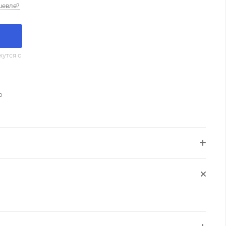
шевле?
утся с
о