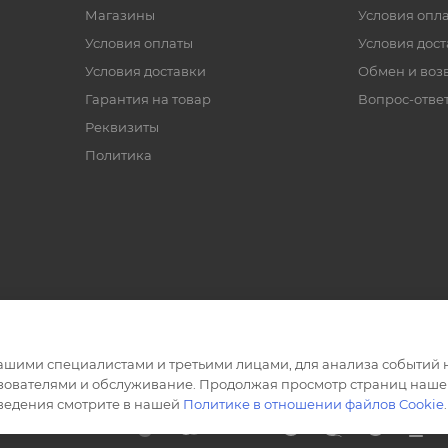
Магазины
Условия опл
Условия оплаты
Условия дос
Условия доставки
Обмен и воз
Гарантия на товар
Вопрос-отве
Реквизиты
Политика
ашими специалистами и третьими лицами, для анализа событий н
ьзователями и обслуживание. Продолжая просмотр страниц нашег
сведения смотрите в нашей
Политике в отношении файлов Cookie
.