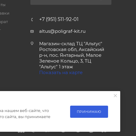
аты
тавки
+7 (951) 511-92-01
врат
т
altus@poligraf-kit.ru
Магазин-склад ТЦ "Альтус"
Ростовская обл, Аксайский
р-н, пос. Янтарный, Малое
Зеленое Кольцо, 3, ТЦ
"Альтус" 1 этаж
Показать на карте
а нашем веб-сайте, что
ПРИНИМАЮ
о сайта, вы принимаете