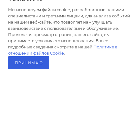
altus@poligraf-kit.ru
Мы используем файлы cookie, разработанные нашими
специалистами и третьими лицами, для анализа событий
Магазин-склад ТЦ "Альтус"
на нашем веб-сайте, что позволяет нам улучшать
Ростовская обл, Аксайский р-н,
взаимодействие с пользователями и обслуживание.
пос. Янтарный, Малое Зеленое
Продолжая просмотр страниц нашего сайта, вы
Кольцо, 3, ТЦ "Альтус" 1 этаж
принимаете условия его использования. Более
Показать на карте
подробные сведения смотрите в нашей
Политике в
отношении файлов Cookie
.
ПРИНИМАЮ
В КОРЗИНУ
2026 © Полиграф кит - интернет-магазин