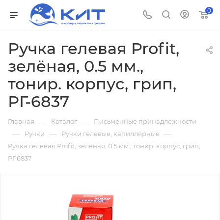
0
Ручка гелевая Profit,
зелёная, 0.5 мм.,
тонир. корпус, грип,
РГ-6837
—
—
Главная
Каталог
Письменные принадлежности
—
—
—
Ручки
Ручки гелевые, капиллярные
Ручка гелевая Profit, зелёная, 0.5 мм., тонир. корпус, грип,
РГ-6837