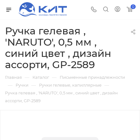
0
Ручка гелевая ,
'NARUTO', 0,5 мм ,
синий цвет , дизайн
ассорти, GP-2589
—
—
Главная
Каталог
Письменные принадлежности
—
—
—
Ручки
Ручки гелевые, капиллярные
Ручка гелевая , 'NARUTO', 0,5 мм , синий цвет , дизайн
ассорти, GP-2589