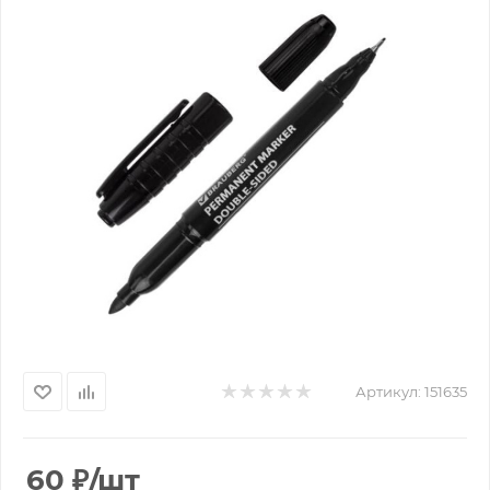
Артикул:
151635
60
₽
/шт