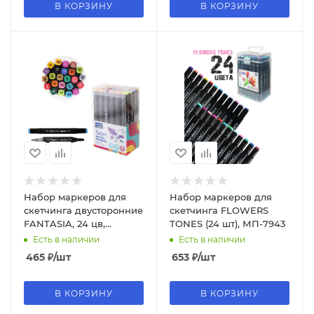
В КОРЗИНУ
В КОРЗИНУ
Набор маркеров для
Набор маркеров для
скетчинга двусторонние
скетчинга FLOWERS
FANTASIA, 24 цв,
TONES (24 шт), МП-7943
М-15023-24
Есть в наличии
Есть в наличии
465
₽
/шт
653
₽
/шт
В КОРЗИНУ
В КОРЗИНУ