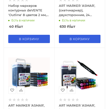
Набор маркеров
ART MARKER 'ASMAR',
контурных deVENTE
(скетчмаркер),
'Outline' 8 цветов 2 мм,
двухсторонние, 24
5044117
цветов, AR-980-24
Есть в наличии
Есть в наличии
40
₽
/шт
630
₽
/шт
В КОРЗИНУ
В КОРЗИНУ
ART MARKER 'ASMAR',
ART MARKER 'ASMAR',