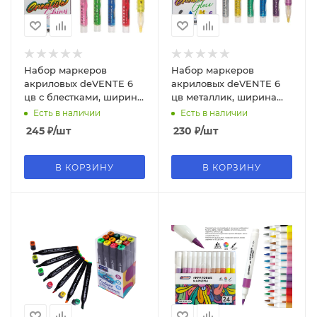
Набор маркеров
Набор маркеров
акриловых deVENTE 6
акриловых deVENTE 6
цв с блестками, ширина
цв металлик, ширина
линии 1,5 мм., 5044306
линии 1,5 мм, 5044305
Есть в наличии
Есть в наличии
245
₽
/шт
230
₽
/шт
В КОРЗИНУ
В КОРЗИНУ