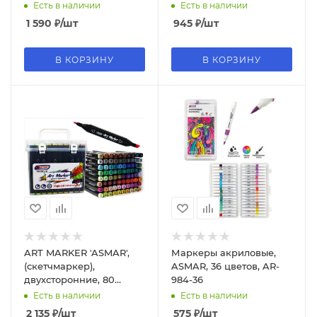
цветов, AR-980-60
Есть в наличии
Есть в наличии
1 590
₽
/шт
945
₽
/шт
В КОРЗИНУ
В КОРЗИНУ
ART MARKER 'ASMAR',
Маркеры акриловые,
(скетчмаркер),
ASMAR, 36 цветов, AR-
двухсторонние, 80
984-36
цветов, AR-980-80
Есть в наличии
Есть в наличии
2 135
₽
/шт
575
₽
/шт