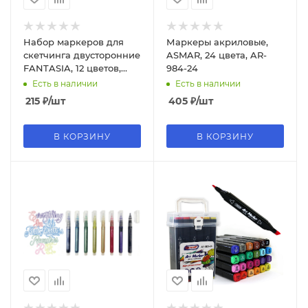
Набор маркеров для
Маркеры акриловые,
скетчинга двусторонние
ASMAR, 24 цвета, AR-
FANTASIA, 12 цветов,
984-24
пишущие узлы 3.0-6.2
Есть в наличии
Есть в наличии
мм, M-15020-12
215
₽
/шт
405
₽
/шт
В КОРЗИНУ
В КОРЗИНУ