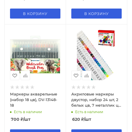
В КОРЗИНУ
В КОРЗИНУ
Маркеры акварельные
Акриловые маркеры
(набор 18 цв), DV-13148-
двустор, набор 24 шт, 2
18
белых цв, 7 металлик цв,
в к;к, МП-4863
Есть в наличии
Есть в наличии
700
₽
/шт
620
₽
/шт