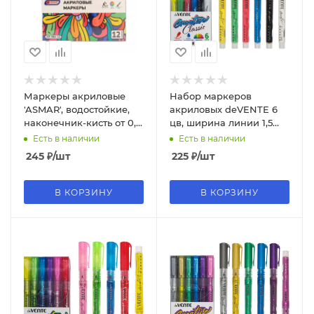
Маркеры акриловые
Набор маркеров
'ASMAR', водостойкие,
акриловых deVENTE 6
наконечник-кисть от 0,5
цв, ширина линии 1,5
до 5 мм, (12 шт;уп), AR-
мм, 5044302
Есть в наличии
Есть в наличии
984-12
245
₽
/шт
225
₽
/шт
В КОРЗИНУ
В КОРЗИНУ