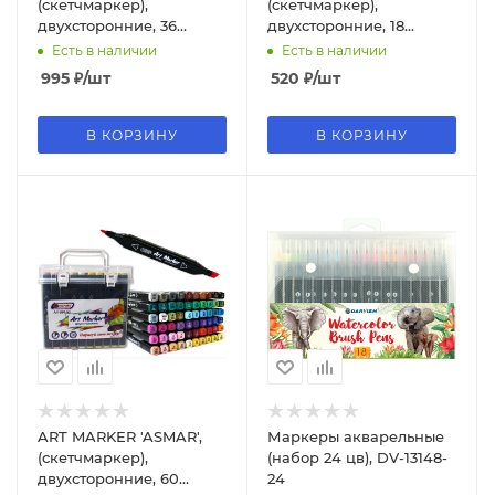
(скетчмаркер),
(скетчмаркер),
двухсторонние, 36
двухсторонние, 18
цветов, AR-980-36
цветов, AR-980-18
Есть в наличии
Есть в наличии
995
₽
/шт
520
₽
/шт
В КОРЗИНУ
В КОРЗИНУ
ART MARKER 'ASMAR',
Маркеры акварельные
(скетчмаркер),
(набор 24 цв), DV-13148-
двухсторонние, 60
24