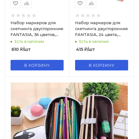
Набор маркеров для
Набор маркеров для
скетчинга двусторонние
скетчинга двусторонние
FANTASIA, 36 цветов,
FANTASIA, 24 цвета,
Main colors, М-15025-36
Flowers colors, M-15022-
Есть в наличии
Есть в наличии
24
610
₽
/шт
415
₽
/шт
В КОРЗИНУ
В КОРЗИНУ