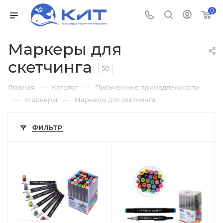
0
Маркеры для
скетчинга
50
—
—
Главная
Каталог
Письменные принадлежности
—
—
Маркеры
Маркеры для скетчинга
ФИЛЬТР