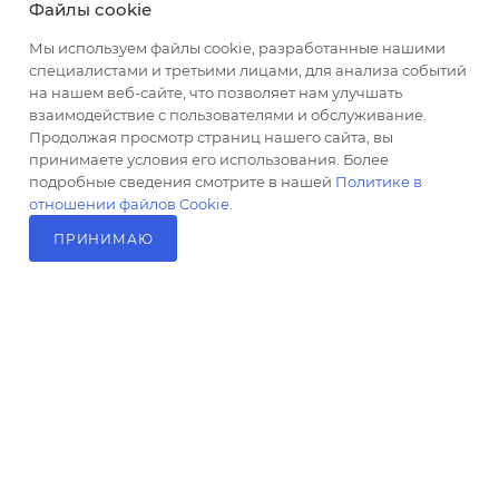
Файлы cookie
altus@poligraf-kit.ru
Мы используем файлы cookie, разработанные нашими
специалистами и третьими лицами, для анализа событий
Магазин-склад ТЦ "Альтус"
на нашем веб-сайте, что позволяет нам улучшать
Ростовская обл, Аксайский р-н,
взаимодействие с пользователями и обслуживание.
пос. Янтарный, Малое Зеленое
Продолжая просмотр страниц нашего сайта, вы
Кольцо, 3, ТЦ "Альтус" 1 этаж
принимаете условия его использования. Более
Показать на карте
подробные сведения смотрите в нашей
Политике в
отношении файлов Cookie
.
ПРИНИМАЮ
В КОРЗИНУ
2026 © Полиграф кит - интернет-магазин