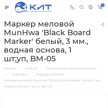
0
Маркер меловой
MunHwa 'Black Board
Marker' белый, 3 мм.,
водная основа, 1
шт;уп, BM-05
—
—
Главная
Каталог
Письменные принадлежности
—
—
—
Маркеры
Маркер меловой
Маркер меловой MunHwa 'Black Board Marker' белый, 3 мм.,
водная основа, 1 шт;уп, BM-05