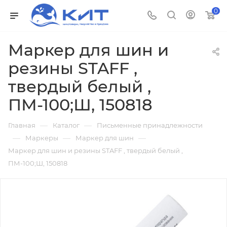
0
Маркер для шин и
резины STAFF ,
твердый белый ,
ПМ-100;Ш, 150818
—
—
Главная
Каталог
Письменные принадлежности
—
—
—
Маркеры
Маркер для шин
Маркер для шин и резины STAFF , твердый белый ,
ПМ-100;Ш, 150818