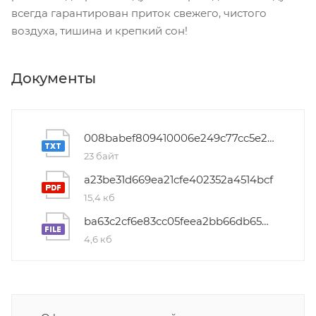
всегда гарантирован приток свежего, чистого
воздуха, тишина и крепкий сон!
Документы
008babef809410006e249c77cc5e2381
23 байт
a23be31d669ea21cfe402352a4514bcf
15,4 кб
ba63c2cf6e83cc05feea2bb66db654e3
4,6 кб