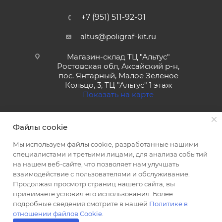
+7 (951) 511-92-01
altus@poligraf-kit.ru
Магазин-склад ТЦ "Альтус"
Ростовская обл, Аксайский р-н,
пос. Янтарный, Малое Зеленое
Кольцо, 3, ТЦ "Альтус" 1 этаж
Показать на карте
Файлы cookie
Мы используем файлы cookie, разработанные нашими
специалистами и третьими лицами, для анализа событий
на нашем веб-сайте, что позволяет нам улучшать
2026 © Полиграф кит - интернет-магазин
взаимодействие с пользователями и обслуживание.
Продолжая просмотр страниц нашего сайта, вы
принимаете условия его использования. Более
подробные сведения смотрите в нашей
Политике в
отношении файлов Cookie
.