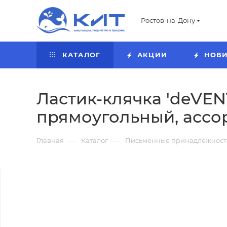
Ростов-на-Дону
КАТАЛОГ
АКЦИИ
НОВ
Ластик-клячка 'deVENT
прямоугольный, ассор
—
—
Главная
Каталог
Письменные принадлежност