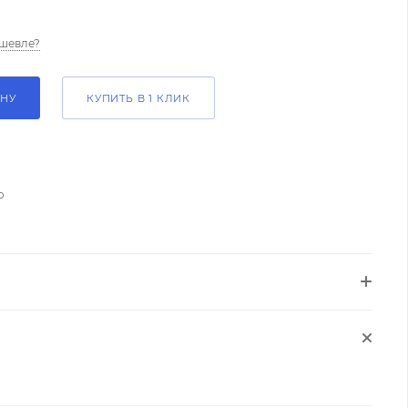
шевле?
ИНУ
КУПИТЬ В 1 КЛИК
о