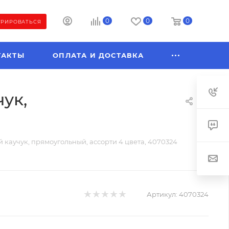
0
0
0
ТРИРОВАТЬСЯ
ТАКТЫ
ОПЛАТА И ДОСТАВКА
чук,
й каучук, прямоугольный, ассорти 4 цвета, 4070324
Артикул:
4070324