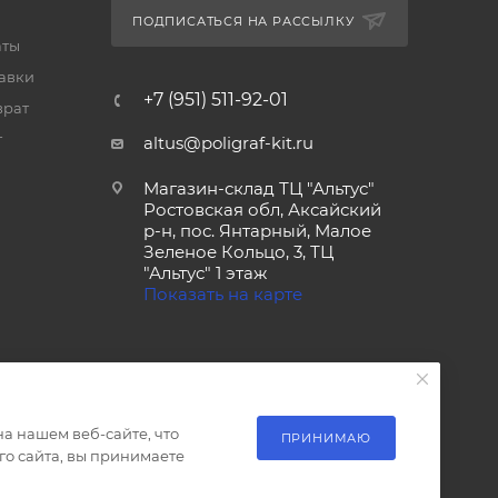
ПОДПИСАТЬСЯ НА РАССЫЛКУ
аты
тавки
+7 (951) 511-92-01
врат
т
altus@poligraf-kit.ru
Магазин-склад ТЦ "Альтус"
Ростовская обл, Аксайский
р-н, пос. Янтарный, Малое
Зеленое Кольцо, 3, ТЦ
"Альтус" 1 этаж
Показать на карте
а нашем веб-сайте, что
ПРИНИМАЮ
о сайта, вы принимаете