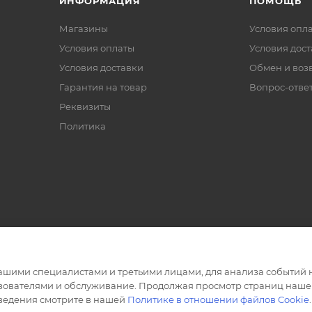
ИНФОРМАЦИЯ
ПОМОЩЬ
Магазины
Условия опл
Условия оплаты
Условия дос
Условия доставки
Обмен и воз
Гарантия на товар
Вопрос-отве
Реквизиты
Политика
ашими специалистами и третьими лицами, для анализа событий н
ьзователями и обслуживание. Продолжая просмотр страниц нашег
сведения смотрите в нашей
Политике в отношении файлов Cookie
.