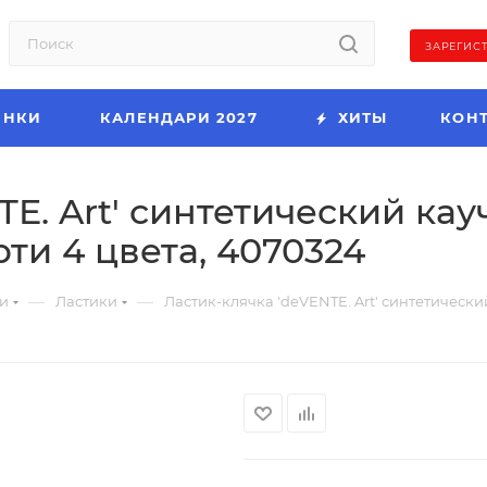
ЗАРЕГИС
ИНКИ
КАЛЕНДАРИ 2027
ХИТЫ
КОН
E. Art' синтетический кау
ти 4 цвета, 4070324
—
—
и
Ластики
Ластик-клячка 'deVENTE. Art' синтетически