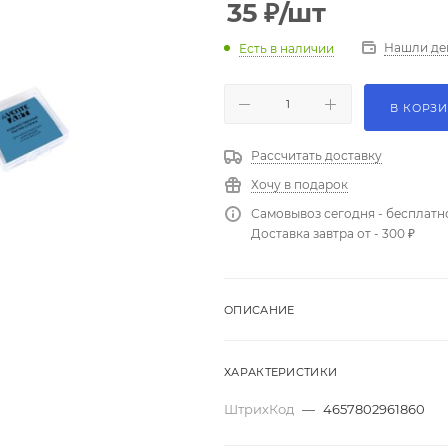
35
₽
/шт
Нашли де
Есть в наличии
В КОРЗ
Рассчитать доставку
Хочу в подарок
Самовывоз сегодня - бесплатн
Доставка завтра от - 300 ₽
ОПИСАНИЕ
ХАРАКТЕРИСТИКИ
ШтрихКод
—
4657802961860