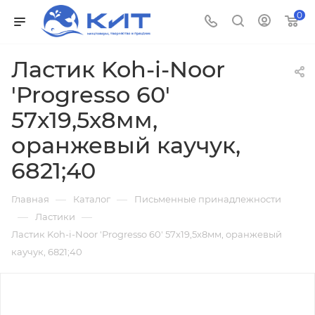
0
Ластик Koh-i-Noor
'Progresso 60'
57х19,5х8мм,
оранжевый каучук,
6821;40
—
—
Главная
Каталог
Письменные принадлежности
—
—
Ластики
Ластик Koh-i-Noor 'Progresso 60' 57х19,5х8мм, оранжевый
каучук, 6821;40