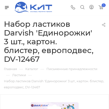
0
Набор ластиков
Darvish 'Единорожки'
3 шт., картон.
блистер, европодвес,
DV-12467
—
—
Главная
Каталог
Письменные принадлежности
—
—
Ластики
Набор ластиков Darvish 'Единорожки' 3 шт., картон. блистер,
европодвес, DV-12467