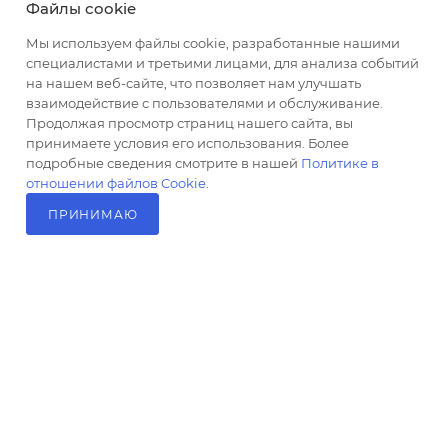
Файлы cookie
altus@poligraf-kit.ru
Мы используем файлы cookie, разработанные нашими
специалистами и третьими лицами, для анализа событий
Магазин-склад ТЦ "Альтус"
на нашем веб-сайте, что позволяет нам улучшать
Ростовская обл, Аксайский р-н,
взаимодействие с пользователями и обслуживание.
пос. Янтарный, Малое Зеленое
Продолжая просмотр страниц нашего сайта, вы
Кольцо, 3, ТЦ "Альтус" 1 этаж
принимаете условия его использования. Более
Показать на карте
подробные сведения смотрите в нашей
Политике в
отношении файлов Cookie
.
ПРИНИМАЮ
В КОРЗИНУ
2026 © Полиграф кит - интернет-магазин