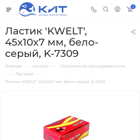
0
Ластик 'KWELT',
45x10x7 мм, бело-
серый, K-7309
—
—
Главная
Каталог
Письменные принадлежности
—
—
Ластики
Ластик 'KWELT', 45x10x7 мм, бело-серый, K-7309