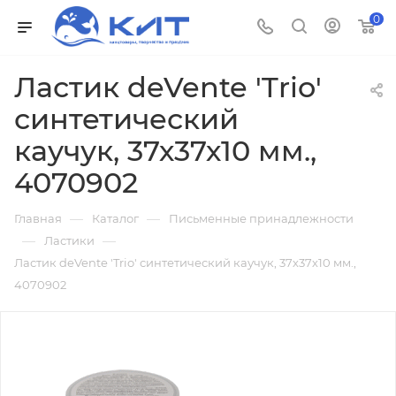
0
Ластик deVente 'Trio'
синтетический
каучук, 37х37х10 мм.,
4070902
—
—
Главная
Каталог
Письменные принадлежности
—
—
Ластики
Ластик deVente 'Trio' синтетический каучук, 37х37х10 мм.,
4070902