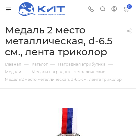
0
Медаль 2 место
металлическая, d-6.5
см., лента триколор
—
—
—
Главная
Каталог
Наградная атрибутика
—
—
Медали
Медали наградные, металлические
Медаль 2 место металлическая, d-6.5 см., лента триколор