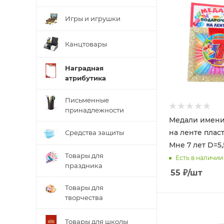
Игры и игрушки
Канцтовары
Наградная
атрибутика
Письменные
принадлежности
Медали имен
на ленте плас
Средства защиты
Мне 7 лет D=5,
Товары для
Есть в наличии
праздника
55
₽
/шт
Товары для
творчества
Товары для школы