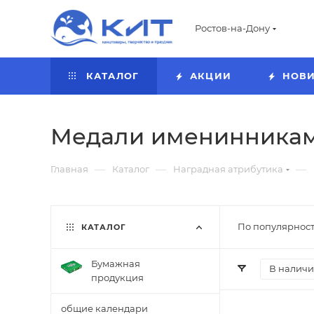
Ростов-на-Дону
КАТАЛОГ
АКЦИИ
НОВ
Медали именинникам 
—
—
—
Главная
Каталог
Наградная атрибутика
По популярност
КАТАЛОГ
Бумажная
В налич
продукция
общие календари