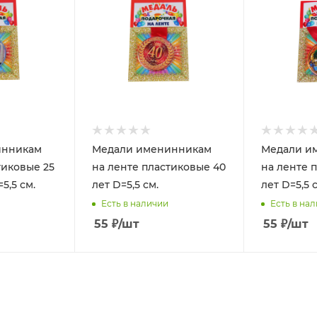
инникам
Медали именинникам
Медали и
тиковые 25
на ленте пластиковые 40
на ленте 
5,5 см.
лет D=5,5 см.
лет D=5,5 
Есть в наличии
Есть в на
55
₽
/шт
55
₽
/шт