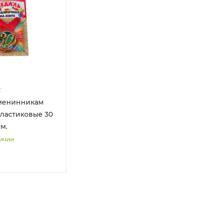
менинникам
пластиковые 30
см.
личии