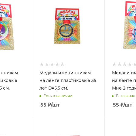
инникам
Медали именинникам
Медали и
тиковые
на ленте пластиковые 35
на ленте 
5 см.
лет D=5,5 см.
Мне 2 годи
Есть в наличии
Есть в на
55
₽
/шт
55
₽
/шт