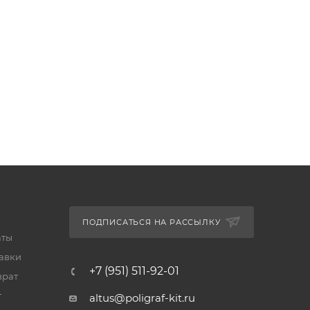
ПОДПИСАТЬСЯ НА РАССЫЛКУ
аты
тавки
+7 (951) 511-92-01
врат
т
altus@poligraf-kit.ru