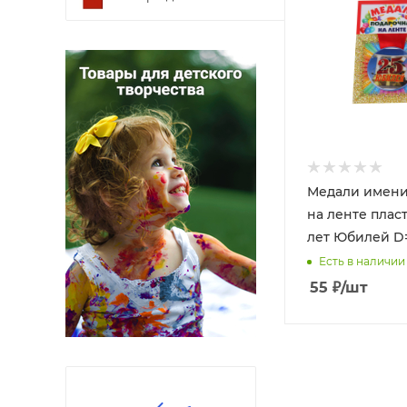
Медали имен
на ленте плас
лет Юбилей D=
Есть в наличии
55
₽
/шт