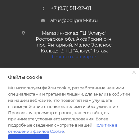
+7 (951) 511-92-01
altus@poligraf-kit.ru
Магазин-склад ТЦ "Альтус"
Ростовская обл, Аксайский р-н,
пос. Янтарный, Малое Зеленое
Кольцо, 3, ТЦ "Альтус" 1 этаж
Показать на карте
Файлы cookie
Мы используем файлы cookie, разработанные нашими
специалистами и третьими лицами, для анализа событий
на нашем веб-сайте, что позволяет нам улучшать
2026 © Полиграф кит - интернет-магазин
взаимодействие с пользователями и обслуживание.
Продолжая просмотр страниц нашего сайта, вы
принимаете условия его использования. Более
подробные сведения смотрите в нашей
Политике в
отношении файлов Cookie
.