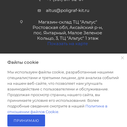
altus@poligraf-kit.ru
Магазин-склад ТЦ "Альтус"
Ростовская обл, Аксайский р-н,
пос. Янтарный, Малое Зеленое
Кольцо, 3, ТЦ "Альтус" 1 этаж
Показать на карте
Файлы cookie
Мы используем файлы cookie, разработанные нашими
специалистами и третьими лицами, для анализа событий
на нашем веб-сайте, что позволяет нам улучшать
2026 © Полиграф кит - интернет-магазин
взаимодействие с пользователями и обслуживание.
Продолжая просмотр страниц нашего сайта, вы
принимаете условия его использования. Более
подробные сведения смотрите в нашей
Политике в
отношении файлов Cookie
.
ПРИНИМАЮ