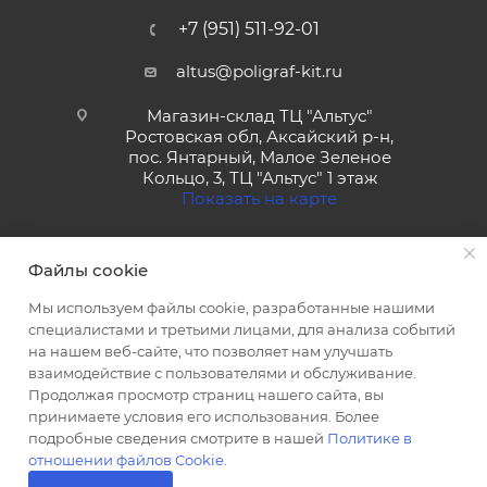
+7 (951) 511-92-01
altus@poligraf-kit.ru
Магазин-склад ТЦ "Альтус"
Ростовская обл, Аксайский р-н,
пос. Янтарный, Малое Зеленое
Кольцо, 3, ТЦ "Альтус" 1 этаж
Показать на карте
Файлы cookie
Мы используем файлы cookie, разработанные нашими
специалистами и третьими лицами, для анализа событий
на нашем веб-сайте, что позволяет нам улучшать
2026 © Полиграф кит - интернет-магазин
взаимодействие с пользователями и обслуживание.
Продолжая просмотр страниц нашего сайта, вы
принимаете условия его использования. Более
подробные сведения смотрите в нашей
Политике в
отношении файлов Cookie
.