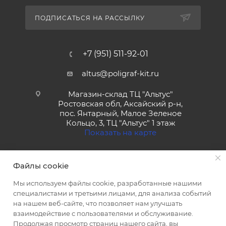
ПОДПИСАТЬСЯ НА РАССЫЛКУ
+7 (951) 511-92-01
altus@poligraf-kit.ru
Магазин-склад ТЦ "Альтус"
Ростовская обл, Аксайский р-н,
пос. Янтарный, Малое Зеленое
Кольцо, 3, ТЦ "Альтус" 1 этаж
Показать на карте
Файлы cookie
Мы используем файлы cookie, разработанные нашими
специалистами и третьими лицами, для анализа событий
на нашем веб-сайте, что позволяет нам улучшать
2026 © Полиграф кит - интернет-магазин
взаимодействие с пользователями и обслуживание.
Продолжая просмотр страниц нашего сайта, вы