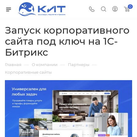
0
Запуск корпоративного
сайта под ключ на 1С-
Битрикс
—
—
—
Главная
О компании
Партнеры
Корпоративные сайты