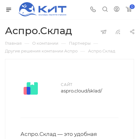
0
Аспро.Склад
—
—
—
Главная
О компании
Партнеры
—
Другие решения компании Аспро
Аспро.Склад
САЙТ
aspro.cloud/sklad/
Аспро.Склад — это удобная