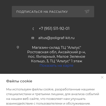
ПОДПИСАТЬСЯ НА РАССЫЛКУ
+7 (951) 511-92-01
altus@poligraf-kit.ru
Магазин-склад ТЦ "Альтус"
Ростовская обл, Аксайский р-н,
пос. Янтарный, Малое Зеленое
Кольцо, 3, ТЦ "Альтус" 1 этаж
Показать на карте
Файлы cookie
Мы используем файлы cookie, разработанные нашими
специалистами и третьими лицами, для анализа событий
на нашем веб-сайте, что позволяет нам улучшать
2026 © Полиграф кит - интернет-магазин
взаимодействие с пользователями и обслуживание.