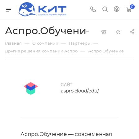
0
Аспро.Обучение
—
—
—
Главная
О компании
Партнеры
—
Другие решения компании Аспро
Аспро.Обучение
САЙТ
aspro.cloud/edu/
Аспро.Обучение — современная