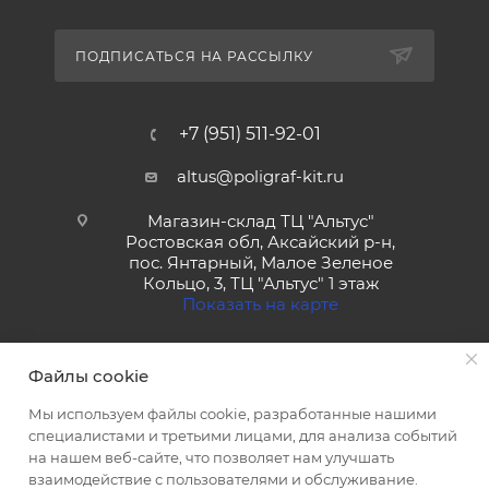
ПОДПИСАТЬСЯ НА РАССЫЛКУ
+7 (951) 511-92-01
altus@poligraf-kit.ru
Магазин-склад ТЦ "Альтус"
Ростовская обл, Аксайский р-н,
пос. Янтарный, Малое Зеленое
Кольцо, 3, ТЦ "Альтус" 1 этаж
Показать на карте
Файлы cookie
Мы используем файлы cookie, разработанные нашими
специалистами и третьими лицами, для анализа событий
на нашем веб-сайте, что позволяет нам улучшать
2026 © Полиграф кит - интернет-магазин
взаимодействие с пользователями и обслуживание.