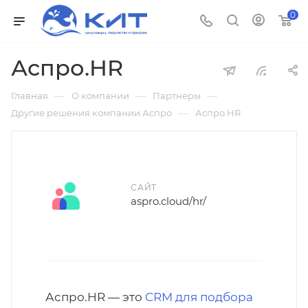
0
Аспро.HR
—
—
—
Главная
О компании
Партнеры
—
Другие решения компании Аспро
Аспро.HR
САЙТ
aspro.cloud/hr/
Аспро.HR — это
CRM для подбора