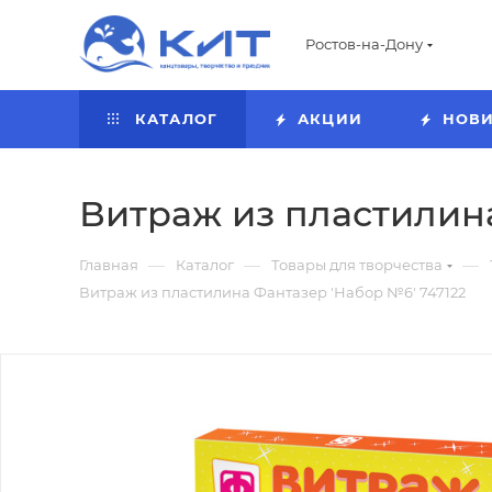
Ростов-на-Дону
КАТАЛОГ
АКЦИИ
НОВ
Витраж из пластилина
—
—
—
Главная
Каталог
Товары для творчества
Витраж из пластилина Фантазер 'Набор №6' 747122