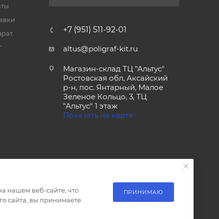
аты
тавки
+7 (951) 511-92-01
врат
т
altus@poligraf-kit.ru
Магазин-склад ТЦ "Альтус"
Ростовская обл, Аксайский
р-н, пос. Янтарный, Малое
Зеленое Кольцо, 3, ТЦ
"Альтус" 1 этаж
Показать на карте
а нашем веб-сайте, что
ПРИНИМАЮ
о сайта, вы принимаете