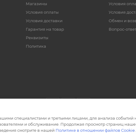
Магазины
Условия опл
Условия оплаты
Условия дос
Условия доставки
Обмен и воз
Гарантия на товар
Вопрос-отве
Реквизиты
Политика
ашими специалистами и третьими лицами, для анализа событий н
ьзователями и обслуживание. Продолжая просмотр страниц нашег
сведения смотрите в нашей
Политике в отношении файлов Cookie
.