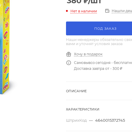
380
₽
/шт
Нашли де
Нет в наличии
ПОД ЗАКАЗ
Наши менеджеры обязательно свяж
вами и уточнят условия заказа
Хочу в подарок
Самовывоз сегодня - бесплатн
Доставка завтра от - 300 ₽
ОПИСАНИЕ
ХАРАКТЕРИСТИКИ
ШтрихКод
—
4640015372745