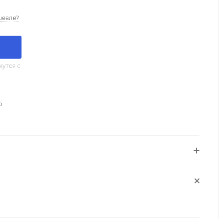
шевле?
утся с
о