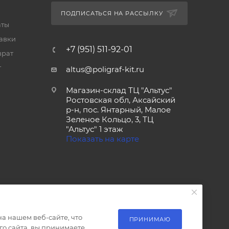
ПОДПИСАТЬСЯ НА РАССЫЛКУ
аты
тавки
+7 (951) 511-92-01
врат
т
altus@poligraf-kit.ru
Магазин-склад ТЦ "Альтус"
Ростовская обл, Аксайский
р-н, пос. Янтарный, Малое
Зеленое Кольцо, 3, ТЦ
"Альтус" 1 этаж
Показать на карте
а нашем веб-сайте, что
ПРИНИМАЮ
о сайта, вы принимаете