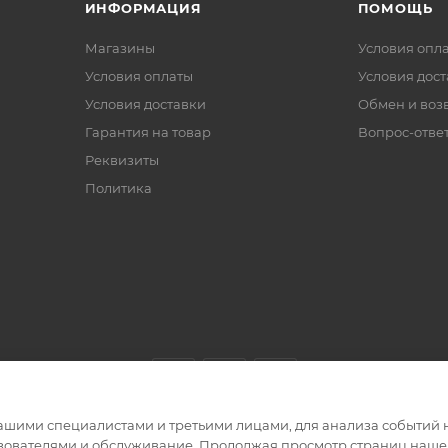
ИНФОРМАЦИЯ
ПОМОЩЬ
Магазины
Условия опл
Условия оплаты
Условия дос
Условия доставки
Обмен и воз
Гарантия на товар
Вопрос-отве
Реквизиты
Политика
ашими специалистами и третьими лицами, для анализа событий н
ьзователями и обслуживание. Продолжая просмотр страниц нашег