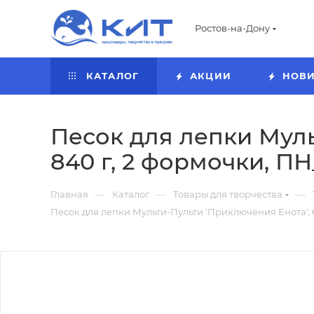
Ростов-на-Дону
КАТАЛОГ
АКЦИИ
НОВ
Песок для лепки Муль
840 г, 2 формочки, ПН
—
—
—
Главная
Каталог
Товары для творчества
Песок для лепки Мульти-Пульти 'Приключения Енота', 6 