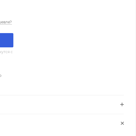
шевле?
утся с
о