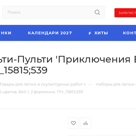
ЗАРЕГИС
ИНКИ
КАЛЕНДАРИ 2027
ХИТЫ
КОН
ти-Пульти 'Приключения Ен
_15815;539
—
Товары для лепки и скульптурных работ
Наборы для лепки
цветов, 840 г, 2 формочки, ПН_15815;539