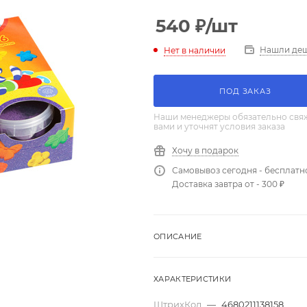
540
₽
/шт
Нашли де
Нет в наличии
ПОД ЗАКАЗ
Наши менеджеры обязательно свяж
вами и уточнят условия заказа
Хочу в подарок
Самовывоз сегодня - бесплатн
Доставка завтра от - 300 ₽
ОПИСАНИЕ
ХАРАКТЕРИСТИКИ
ШтрихКод
—
4680211138158