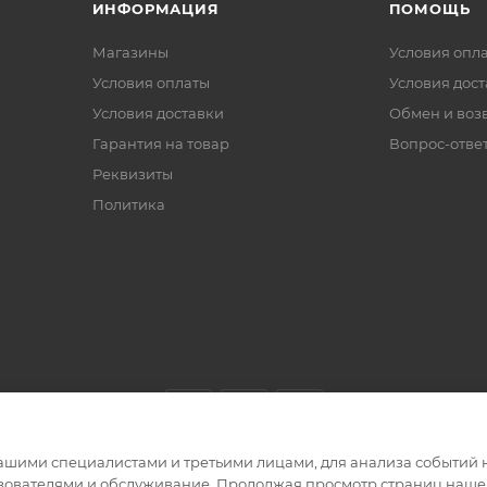
ИНФОРМАЦИЯ
ПОМОЩЬ
Магазины
Условия опл
Условия оплаты
Условия дос
Условия доставки
Обмен и воз
Гарантия на товар
Вопрос-отве
Реквизиты
Политика
ашими специалистами и третьими лицами, для анализа событий н
ьзователями и обслуживание. Продолжая просмотр страниц нашег