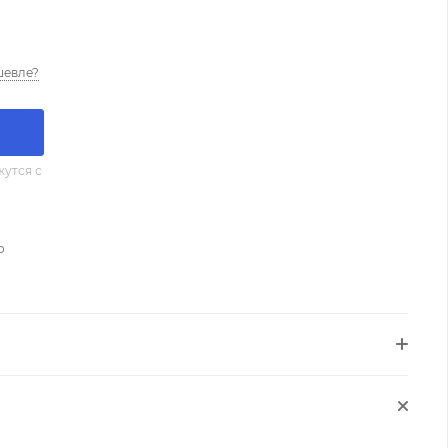
шевле?
утся с
о