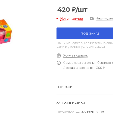
420
₽
/шт
Нашли де
Нет в наличии
ПОД ЗАКАЗ
Наши менеджеры обязательно свяж
вами и уточнят условия заказа
Хочу в подарок
Самовывоз сегодня - бесплатн
Доставка завтра от - 300 ₽
ОПИСАНИЕ
ХАРАКТЕРИСТИКИ
ШтрихКод
—
4680211138110