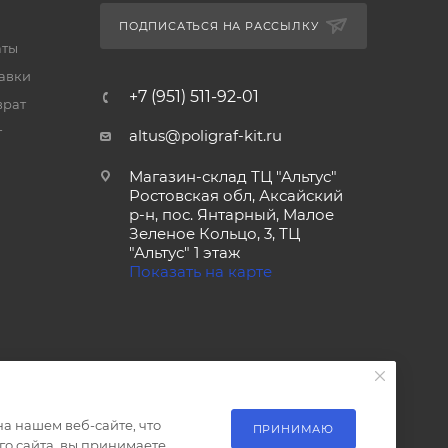
ПОДПИСАТЬСЯ НА РАССЫЛКУ
аты
тавки
+7 (951) 511-92-01
врат
т
altus@poligraf-kit.ru
Магазин-склад ТЦ "Альтус"
Ростовская обл, Аксайский
р-н, пос. Янтарный, Малое
Зеленое Кольцо, 3, ТЦ
"Альтус" 1 этаж
Показать на карте
а нашем веб-сайте, что
ПРИНИМАЮ
о сайта, вы принимаете