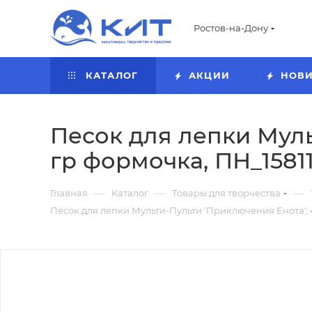
Ростов-на-Дону
КАТАЛОГ
АКЦИИ
НОВ
Песок для лепки Муль
гр формочка, ПН_15811
—
—
—
Главная
Каталог
Товары для творчества
Песок для лепки Мульти-Пульти 'Приключения Енота', 4