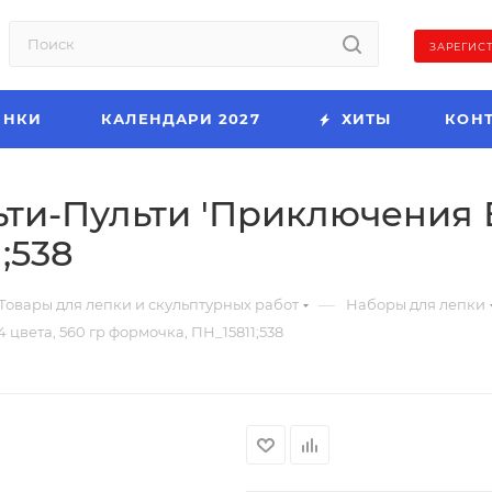
ЗАРЕГИС
ИНКИ
КАЛЕНДАРИ 2027
ХИТЫ
КОН
ти-Пульти 'Приключения Ен
;538
—
Товары для лепки и скульптурных работ
Наборы для лепки
 цвета, 560 гр формочка, ПН_15811;538