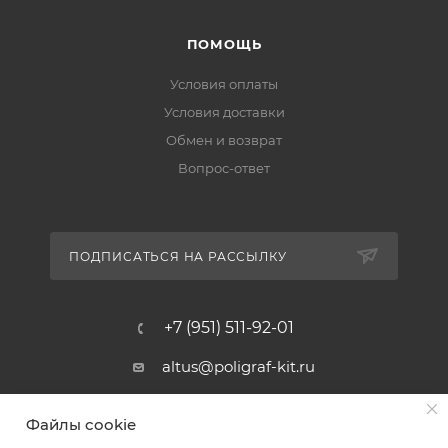
ПОМОЩЬ
Условия оплаты
Условия доставки
Обмен и возврат
Вопрос-ответ
ПОДПИСАТЬСЯ НА РАССЫЛКУ
+7 (951) 511-92-01
altus@poligraf-kit.ru
Магазин-склад ТЦ "Альтус"
Файлы cookie
Ростовская обл, Аксайский р-н,
пос. Янтарный, Малое Зеленое