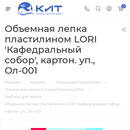
0
Объемная лепка
пластилином LORI
'Кафедральный
собор', картон. уп.,
Ол-001
—
—
—
Главная
Каталог
Товары для творчества
—
Товары для лепки и скульптурных работ
—
Наборы для лепки
Объемная лепка пластилином LORI 'Кафедральный собор',
картон. уп., Ол-001