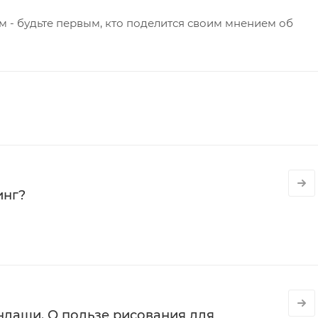
 - будьте первым, кто поделится своим мнением об
инг?
даши. О пользе рисования для