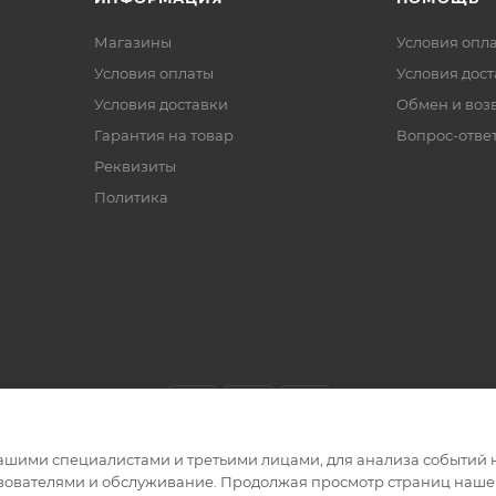
Магазины
Условия опл
Условия оплаты
Условия дос
Условия доставки
Обмен и воз
Гарантия на товар
Вопрос-отве
Реквизиты
Политика
ашими специалистами и третьими лицами, для анализа событий н
ьзователями и обслуживание. Продолжая просмотр страниц нашег