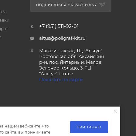
ПОДПИСАТЬСЯ НА РАССЫЛКУ
аты
тавки
+7 (951) 511-92-01
врат
т
altus@poligraf-kit.ru
Магазин-склад ТЦ "Альтус"
Ростовская обл, Аксайский
р-н, пос. Янтарный, Малое
Зеленое Кольцо, 3, ТЦ
"Альтус" 1 этаж
Показать на карте
а нашем веб-сайте, что
ПРИНИМАЮ
о сайта, вы принимаете