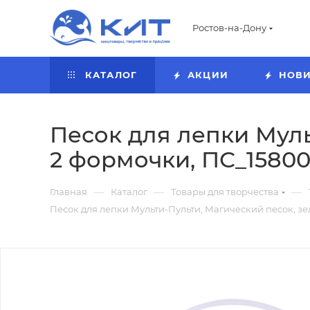
Ростов-на-Дону
КАТАЛОГ
АКЦИИ
НОВ
Песок для лепки Муль
2 формочки, ПС_15800
—
—
—
Главная
Каталог
Товары для творчества
Песок для лепки Мульти-Пульти, Магический песок, зел