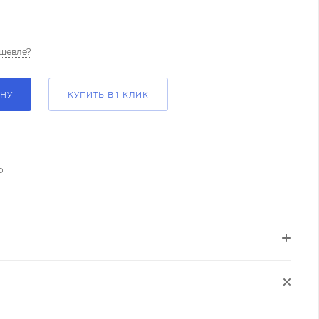
шевле?
ИНУ
КУПИТЬ В 1 КЛИК
о