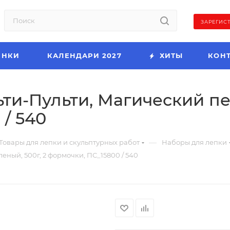
ЗАРЕГИС
ИНКИ
КАЛЕНДАРИ 2027
ХИТЫ
КОН
ти-Пульти, Магический пес
 / 540
—
Товары для лепки и скульптурных работ
Наборы для лепки
еный, 500г, 2 формочки, ПС_15800 / 540