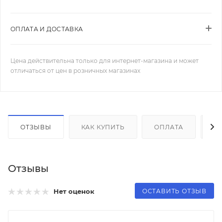
ОПЛАТА И ДОСТАВКА
Цена действительна только для интернет-магазина и может
отличаться от цен в розничных магазинах
ОТЗЫВЫ
КАК КУПИТЬ
ОПЛАТА
Д
Отзывы
ОСТАВИТЬ ОТЗЫВ
Нет оценок