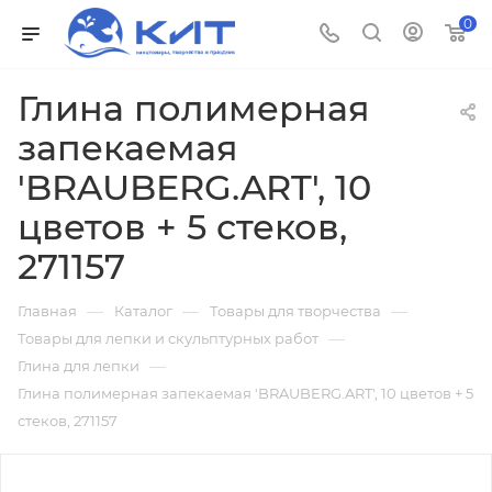
0
Глина полимерная
запекаемая
'BRAUBERG.ART', 10
цветов + 5 стеков,
271157
—
—
—
Главная
Каталог
Товары для творчества
—
Товары для лепки и скульптурных работ
—
Глина для лепки
Глина полимерная запекаемая 'BRAUBERG.ART', 10 цветов + 5
стеков, 271157