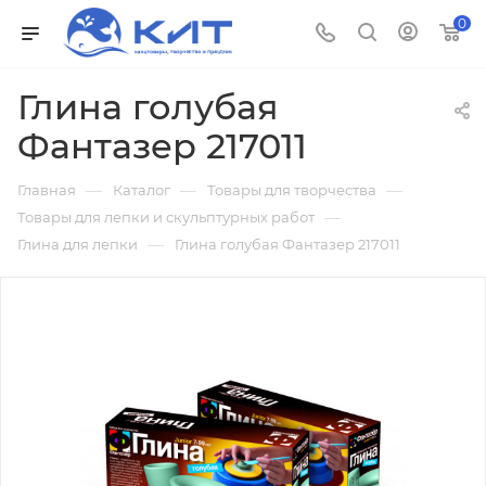
0
Глина голубая
Фантазер 217011
—
—
—
Главная
Каталог
Товары для творчества
—
Товары для лепки и скульптурных работ
—
Глина для лепки
Глина голубая Фантазер 217011