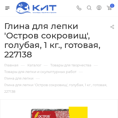
0
Глина для лепки
'Остров сокровищ',
голубая, 1 кг., готовая,
227138
—
—
—
Главная
Каталог
Товары для творчества
—
Товары для лепки и скульптурных работ
—
Глина для лепки
Глина для лепки 'Остров сокровищ', голубая, 1 кг., готовая,
227138