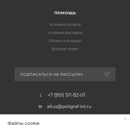
ПОМОЩЬ
Условия оплаты
Условия доставки
Обмен и возврат
Вопрос-ответ
ПОДПИСАТЬСЯ НА РАССЫЛКУ
+7 (951) 511-92-01
altus@poligraf-kit.ru
Магазин-склад ТЦ "Альтус"
Файлы cookie
Ростовская обл, Аксайский р-н,
пос. Янтарный, Малое Зеленое