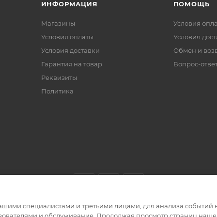
ИНФОРМАЦИЯ
ПОМОЩЬ
Магазины
Условия опл
Условия оплаты
Условия дос
Условия доставки
Обмен и воз
Гарантия на товар
Вопрос-отве
Реквизиты
Политика
ашими специалистами и третьими лицами, для анализа событий н
ьзователями и обслуживание. Продолжая просмотр страниц нашег