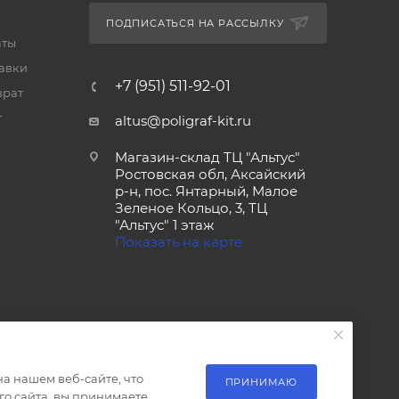
ПОДПИСАТЬСЯ НА РАССЫЛКУ
аты
тавки
+7 (951) 511-92-01
врат
т
altus@poligraf-kit.ru
Магазин-склад ТЦ "Альтус"
Ростовская обл, Аксайский
р-н, пос. Янтарный, Малое
Зеленое Кольцо, 3, ТЦ
"Альтус" 1 этаж
Показать на карте
а нашем веб-сайте, что
ПРИНИМАЮ
о сайта, вы принимаете