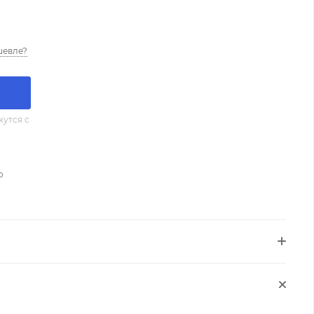
шевле?
утся с
о