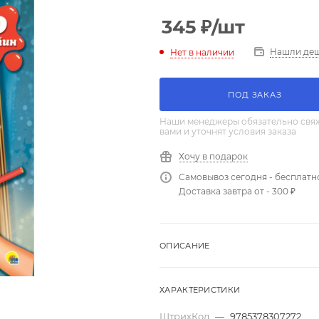
345
₽
/шт
Нашли де
Нет в наличии
ПОД ЗАКАЗ
Наши менеджеры обязательно свяж
вами и уточнят условия заказа
Хочу в подарок
Самовывоз сегодня - бесплатн
Доставка завтра от - 300 ₽
ОПИСАНИЕ
ХАРАКТЕРИСТИКИ
ШтрихКод
—
9785378307272