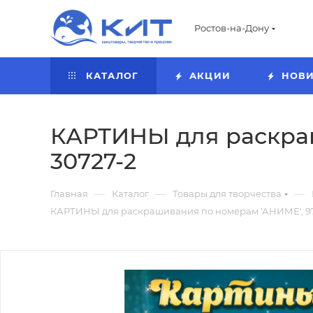
Ростов-на-Дону
КАТАЛОГ
АКЦИИ
НОВ
КАРТИНЫ для раскраш
30727-2
—
—
—
Главная
Каталог
Товары для творчества
КАРТИНЫ для раскрашивания по номерам 'АНИМЕ', 97